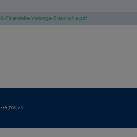
-Finanzielle-Vorsorge-Braunkohle.pdf
haft (FÖS) e.V.