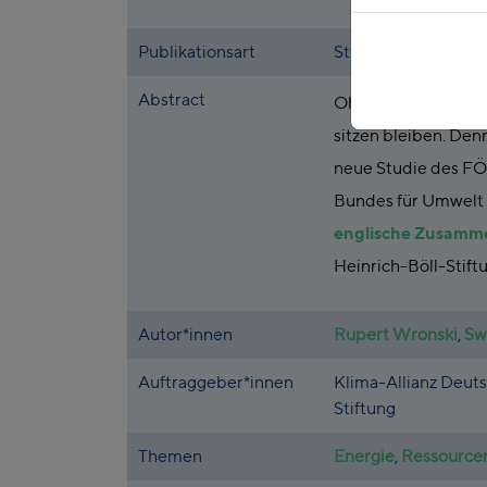
Publikationsart
Studie
Abstract
Ohne politisches H
sitzen bleiben. Den
neue Studie des FÖS
Bundes für Umwelt 
englische Zusamm
Heinrich-Böll-Stif
Autor*innen
Rupert Wronski
,
Sw
Auftraggeber*innen
Klima-Allianz Deut
Stiftung
Themen
Energie
,
Ressource