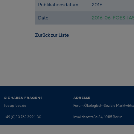
Publikationsdatum
2016
Datei
2016-06-FOES-IASS
Zurück zur Liste
SIE HABEN FRAGEN?
ADRESSE
foes@foes.de
Forum Ökologisch-Soziale Marktwirtsc
+49 (0)30 762 399 1-30
Invalidenstraße 34, 10115 Berlin