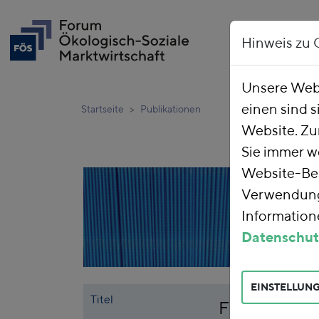
Hinweis zu 
Unsere Webs
einen sind s
Startseite
Publikationen
Website. Zu
Sie immer w
Website-Bes
Verwendung 
Informatione
Datenschut
EINSTELLUN
Titel
Finanzielle 