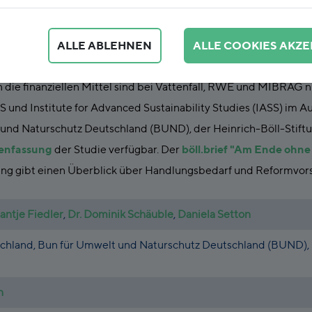
ALLE ABLEHNEN
ALLE COOKIES AKZE
andeln könnten Steuerzahler_innen und betroffene Bundeslände
n die finanziellen Mittel sind bei Vattenfall, RWE und MIBRAG ni
 und Institute for Advanced Sustainability Studies (IASS) im A
und Naturschutz Deutschland (BUND), der Heinrich-Böll-Stiftu
enfassung
der Studie verfügbar. Der
böll.brief "Am Ende ohne
tung gibt einen Überblick über Handlungsbedarf und Reformvor
antje Fiedler
,
Dr. Dominik Schäuble
,
Daniela Setton
schland, Bun für Umwelt und Naturschutz Deutschland (BUND),
n