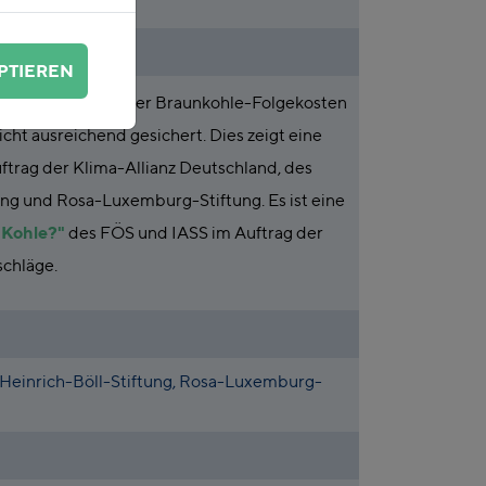
PTIEREN
r auf einem Teil der Braunkohle-Folgekosten
cht ausreichend gesichert. Dies zeigt eine
uftrag der Klima-Allianz Deutschland, des
ng und Rosa-Luxemburg-Stiftung. Es ist eine
 Kohle?"
des FÖS und IASS im Auftrag der
schläge.
 Heinrich-Böll-Stiftung, Rosa-Luxemburg-