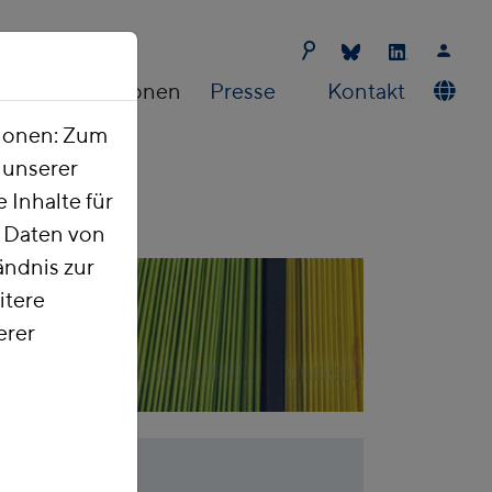
Publikationen
Presse
Kontakt
tionen: Zum
t unserer
 Inhalte für
e Daten von
ndnis zur
itere
erer