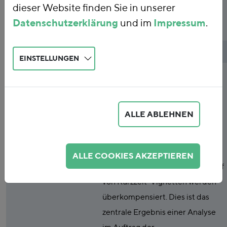
dieser Website finden Sie in unserer
Maut
Datenschutzerklärung
und im
Impressum
.
Publikationsart
Studie
EINSTELLUNGEN
Abstract
Durch die zunehmende
Verbreitung von Euro-6-Pkw
werden die tatsächlichen Netto-
ALLE ABLEHNEN
Einnahmen der Pkw-Maut
geringer ausfallen als bislang
angenommen - etwaige
ALLE COOKIES AKZEPTIEREN
Mehreinnahmen aus dem Verkauf
von Kurzzeit-Vignetten werden
überkompensiert. Dies ist das
zentrale Ergebnis einer Analyse