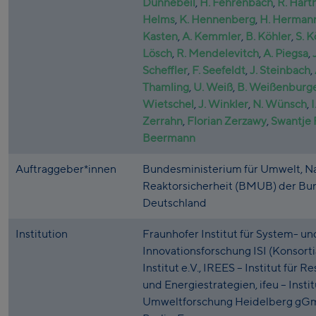
Dünnebeil
,
H. Fehrenbach
,
R. Hart
Helms
,
K. Hennenberg
,
H. Herman
Kasten
,
A. Kemmler
,
B. Köhler
,
S. 
Lösch
,
R. Mendelevitch
,
A. Piegsa
,
Scheffler
,
F. Seefeldt
,
J. Steinbach
,
Thamling
,
U. Weiß
,
B. Weißenburg
Wietschel
,
J. Winkler
,
N. Wünsch
,
Zerrahn
,
Florian Zerzawy
,
Swantje 
Beermann
Auftraggeber*innen
Bundesministerium für Umwelt, Na
Reaktorsicherheit (BMUB) der Bu
Deutschland
Institution
Fraunhofer Institut für System- un
Innovationsforschung ISI (Konsorti
Institut e.V., IREES – Institut für R
und Energiestrategien, ifeu – Insti
Umweltforschung Heidelberg gG