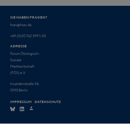
SIE HABEN FRAGEN?
foes@foes.de
+49 (0)30 762 399 1-30
ADRESSE
Forum Ökologisch-
Soziale
Marktwirtschaft
(FÖS) e.V.
Invalidenstraße 34,
10115 Berlin
IMPRESSUM
DATENSCHUTZ