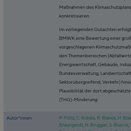
Maßnahmen des Klimaschutzplans
konkretisieren.
Im vorliegenden Gutachten erfolgt
BMWK eine Bewertung einer groß
vorgeschlagenen Klimaschutzmaß
den Themenbereichen (Abfallwirts
Energiewirtschaft, Gebäude, Indust
Bundesverwaltung, Landwirtschaf
Sektorübergreifend, Verkehr) hinsi
Plausibilität der dort abgeschätzt
(THG)-Minderung.
Autor*innen
P. Plötz
,
C. Rohde
,
R. Blanck
,
H. Boe
Braungardt
,
H. Brugger
,
S. Buerck
,