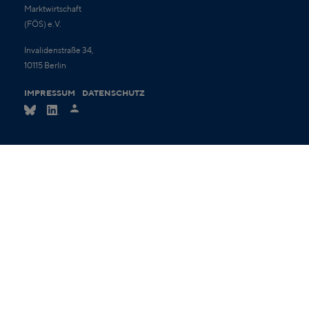
Marktwirtschaft
(FÖS) e.V.
Invalidenstraße 34,
10115 Berlin
IMPRESSUM
DATENSCHUTZ