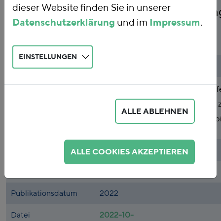
dieser Website finden Sie in unserer
anstatt weiterer Verlä
Datenschutzerklärung
und im
Impressum
.
Status Quo
EINSTELLUNGEN
Publikationsart
Stellungnahme
Abstract
Stellungnahme im Rahmen der öff
Anhörung des Finanzausschusses z
ALLE ABLEHNEN
Verlängerung des sogenannten Spi
Autor*innen
Florian Zerzawy
ALLE COOKIES AKZEPTIEREN
Themen
Energie
Publikationsdatum
2022
Datei
2022-10-