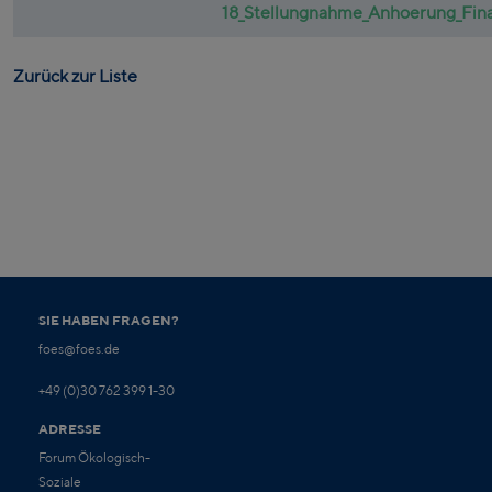
18_Stellungnahme_Anhoerung_Fina
Zurück zur Liste
SIE HABEN FRAGEN?
foes@foes.de
+49 (0)30 762 399 1-30
ADRESSE
Forum Ökologisch-
Soziale