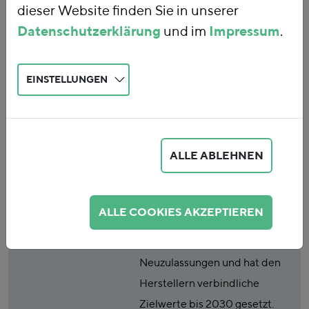
dieser Website finden Sie in unserer
Laborwerte und
Datenschutzerklärung
und im
Impressum
.
reale Pkw-CO2-
EINSTELLUNGEN
Emissionen im
Zeitverlauf
ALLE ABLEHNEN
Publikationsart
Policy Brief
Abstract
Seit dem Jahr 2009 reguliert
ALLE COOKIES AKZEPTIEREN
die Europäische Union den
CO2-Ausstoß von Pkw-
Neuzulassungen und hat den
Herstellern verbindliche
Zielwerte bis 2030 gesetzt.