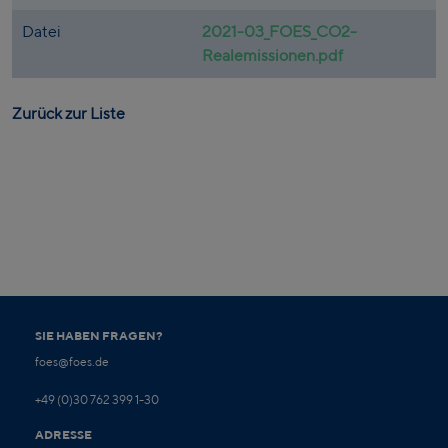
Datei
2021-03_FOES_CO2-
Realemissionen.pdf
Zurück zur Liste
SIE HABEN FRAGEN?
foes@foes.de
+49 (0)30 762 399 1-30
ADRESSE