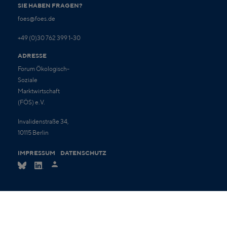
SIE HABEN FRAGEN?
foes@foes.de
+49 (0)30 762 399 1-30
ADRESSE
Forum Ökologisch-
Soziale
Marktwirtschaft
(FÖS) e.V.
Invalidenstraße 34,
10115 Berlin
IMPRESSUM
DATENSCHUTZ