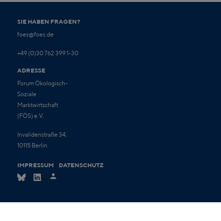
SIE HABEN FRAGEN?
foes@foes.de
+49 (0)30 762 399 1-30
ADRESSE
Forum Ökologisch-
Soziale
Marktwirtschaft
(FÖS) e.V.
Invalidenstraße 34,
10115 Berlin
IMPRESSUM
DATENSCHUTZ