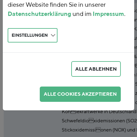
dieser Website finden Sie in unserer
Abstract
Ein bedeutender Teil der Luftver
Datenschutzerklärung
und im
Impressum
.
Deutschland geht auf die Nutzu
Steinkohlekraftwerken zurück. 
EINSTELLUNGEN
verursacht den größten Teil der Lu
Stromversorger. Allein die Strome
Braunkohle ist für rund 40 bis 50
Luftschadstoffe verantwortlich (U
ALLE ABLEHNEN
intersektoralen Vergleich geht e
Anteil der Luftschadstoffe auf di
Braun- und Steinkohlekraftwerke z
ALLE COOKIES AKZEPTIEREN
verursachte die Stromgewinnung 
Kohlekraftwerke in Deutschland
Schwefeldioxidemissionen (SO2),
Stickoxidemissionen (NOX) und 