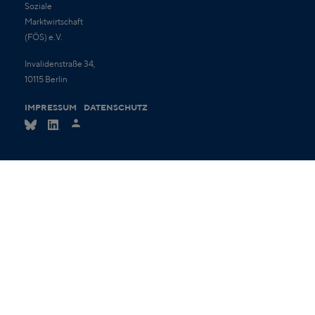
Soziale
Marktwirtschaft
(FÖS) e.V.
Invalidenstraße 34,
10115 Berlin
IMPRESSUM
DATENSCHUTZ