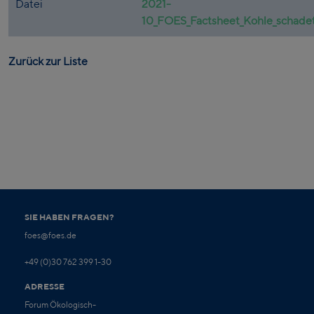
Datei
2021-
10_FOES_Factsheet_Kohle_schade
Zurück zur Liste
SIE HABEN FRAGEN?
foes@foes.de
+49 (0)30 762 399 1-30
ADRESSE
Forum Ökologisch-