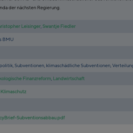
enda der nächsten Regierung.
ristopher Leisinger
,
Swantje Fiedler
as BMU
zpolitik, Subventionen, klimaschädliche Subventionen, Verteilun
ologische Finanzreform
,
Landwirtschaft
 Klimaschutz
cyBrief-Subventionsabbau.pdf