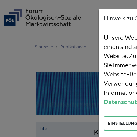
Hinweis zu 
Unsere Webs
einen sind s
Startseite
Publikationen
Website. Zu
Sie immer w
Website-Bes
Verwendung 
Informatione
Datenschut
EINSTELLUN
Titel
Klimaschädli