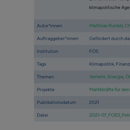
klimapolitische Ag
Autor*innen
Matthias Runkel
,
Ch
Auftraggeber*innen
Gefördert durch d
Institution
FÖS
Tags
Klimapolitik, Finan
Themen
Verkehr
,
Energie
,
Ök
Projekte
Marktkräfte für den
Publikationsdatum
2021
Datei
2021-07_FOES_Poli