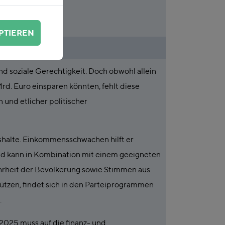
PTIEREN
nd soziale Gerechtigkeit. Doch obwohl allein
d. Euro einsparen könnten, fehlt diese
 und etlicher politischer
halte. Einkommensschwachen hilft er
nd kann in Kombination mit einem geeigneten
hrheit der Bevölkerung sowie Stimmen aus
ützen, findet sich in den Parteiprogrammen
.
2025 muss auf die finanz- und