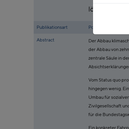
lösen
Publikationsart
Policy Brief
Abstract
Der Abbau klimaschä
der Abbau von zehn 
zentrale Säule in de
Absichtserklärunge
Vom Status quo pro
hingegen wenig. Ei
Umbau für sozialve
Zivilgesellschaft u
für die Bundestagsw
Ein konkreter Fahrp