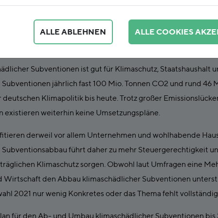
ALLE ABLEHNEN
ALLE COOKIES AKZE
dlicher Subventionen ist gut für Klimaschutz, Staatshaushalt u
Subventionen jährlich fast 100 Mio. Tonnen CO2 und rund 46 Mr
r deutschen Klimapolitik bis heute. Trotz großer Emissionslücken
n existieren weiterhin keine Umsetzungspläne.
fitieren derweil vor allem Unternehmen und wohlhabende Haus
n Subventionsabbau führt daher zu mehr Steuergerechtigkeit u
rträglichen Klimaschutz sorgen. Obwohl laut Umfragen eine Me
nd Wirtschaft den Abbau klimaschädlicher Subventionen unterst
ahl 2021 nur wenig Konkretes oder das Thema fehlt vollständig
lan für den Ab- und Umbau klimaschädlicher Subventionen bis 