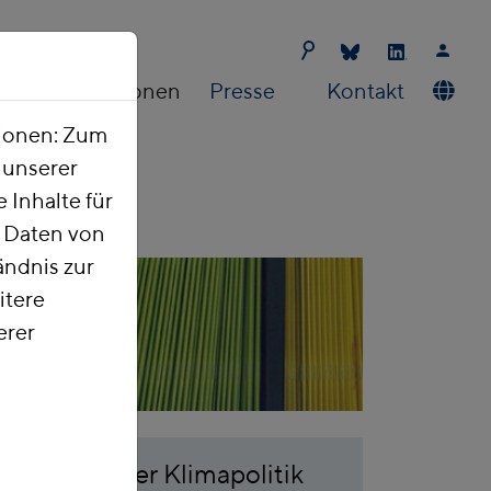
Publikationen
Presse
Kontakt
tionen: Zum
t unserer
 Inhalte für
e Daten von
ndnis zur
itere
erer
n Knoten der Klimapolitik