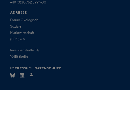
+49 (0)30 762 399 1-30
ADRESSE
Forum Ökologisch-
Soziale
Marktwirtschaft
(FÖS) e.V.
Invalidenstraße 34,
10115 Berlin
IMPRESSUM
DATENSCHUTZ