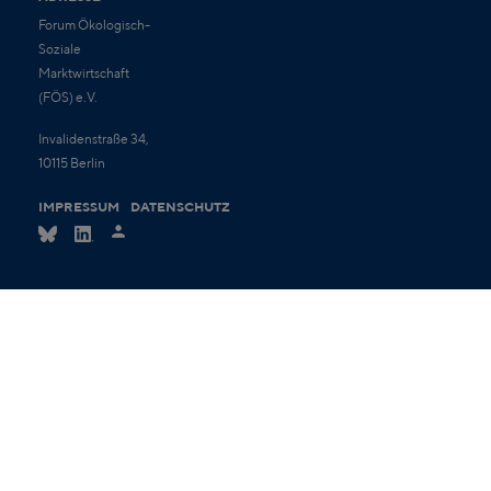
Forum Ökologisch-
Soziale
Marktwirtschaft
(FÖS) e.V.
Invalidenstraße 34,
10115 Berlin
IMPRESSUM
DATENSCHUTZ