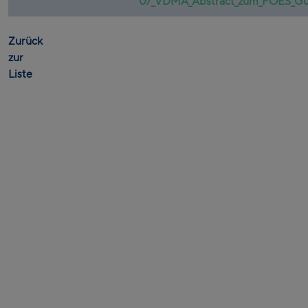
07_VDMA_Abstract_zum_FOES_Guta
Zurück
zur
Liste