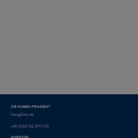
SIE HABEN FRAGEN?
foes@foes.de
+49 (0)30 762 399 1-30
ADRESSE