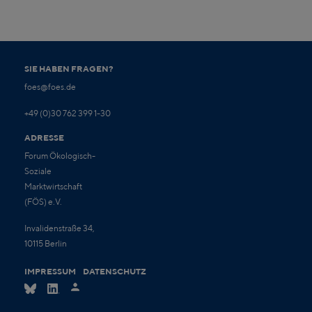
SIE HABEN FRAGEN?
foes@foes.de
+49 (0)30 762 399 1-30
ADRESSE
Forum Ökologisch-
Soziale
Marktwirtschaft
(FÖS) e.V.
Invalidenstraße 34,
10115 Berlin
IMPRESSUM
DATENSCHUTZ