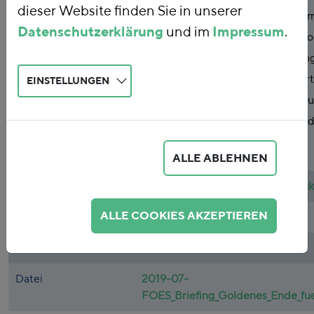
dieser Website finden Sie in unserer
zum Kohleausstieg geht es jetzt u
Datenschutzerklärung
und im
Impressum
.
Umsetzung: Welche Kraftwerke so
Netz gehen, welche Entschädigunge
bekommen und wie wird gesichert
EINSTELLUNGEN
Geld für die Folgekostenfinanzieru
Das Briefing gibt Anregungen für 
Entscheidungen.
ALLE ABLEHNEN
Autor*innen
Swantje Fiedler
,
Christian Freerick
ALLE COOKIES AKZEPTIEREN
Themen
Energie
Publikationsdatum
2019
Datei
2019-07-
FOES_Briefing_Goldenes_Ende_fue