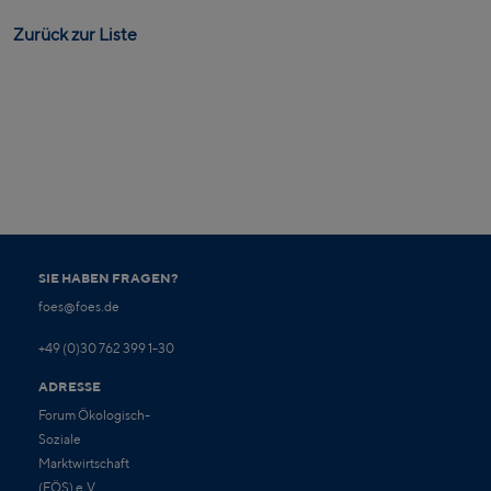
Zurück zur Liste
SIE HABEN FRAGEN?
foes@foes.de
+49 (0)30 762 399 1-30
ADRESSE
Forum Ökologisch-
Soziale
Marktwirtschaft
(FÖS) e.V.