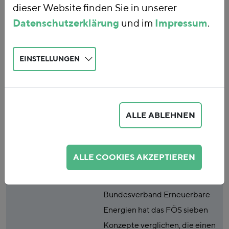
dieser Website finden Sie in unserer
Konzepte zur CO2-
Datenschutzerklärung
und im
Impressum
.
Bepreisung im
EINSTELLUNGEN
Rahmen der
Energiesteuer
ALLE ABLEHNEN
Publikationsart
Studie
Abstract
Im Auftrag von Klima-Allianz
ALLE COOKIES AKZEPTIEREN
Deutschland, Deutscher
Naturschutzring und
Bundesverband Erneuerbare
Energien hat das FÖS sieben
Konzepte verglichen, die einen