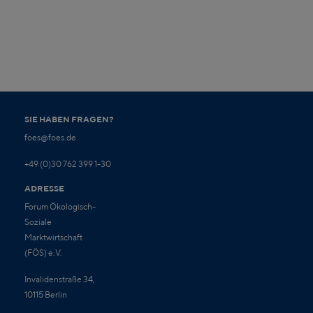
SIE HABEN FRAGEN?
foes@foes.de
+49 (0)30 762 399 1-30
ADRESSE
Forum Ökologisch-
Soziale
Marktwirtschaft
(FÖS) e.V.
Invalidenstraße 34,
10115 Berlin