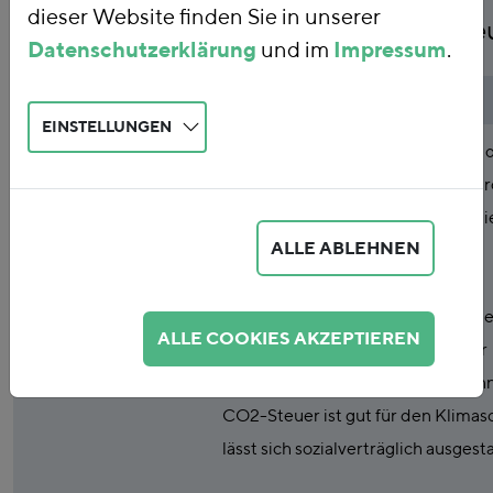
dieser Website finden Sie in unserer
Reform der Energieste
Datenschutzerklärung
und im
Impressum
.
Publikationsart
Studie
EINSTELLUNGEN
Abstract
Das FÖS hat im Auftrag des BMU 
Einführung eines CO2-Preises du
der Energiesteuern untersucht. Di
ALLE ABLEHNEN
wichtigsten Ergebnisse zu den
Verteilungswirkungen und
Klimaschutzeffekten verschiedene
ALLE COOKIES AKZEPTIEREN
sind in diesem Hintergrundpapier
zusammengefasst. Zentrale Erkenn
CO2-Steuer ist gut für den Klimas
lässt sich sozialverträglich ausgesta