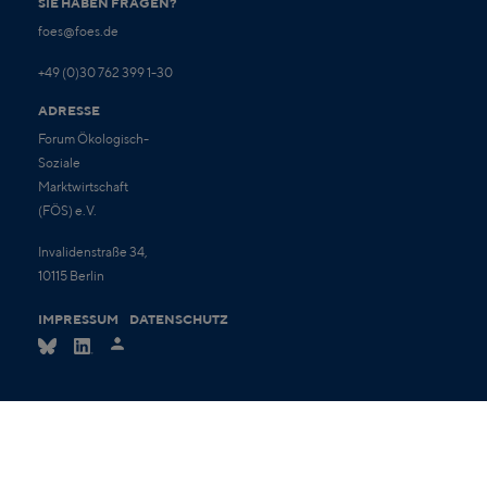
SIE HABEN FRAGEN?
foes@foes.de
+49 (0)30 762 399 1-30
ADRESSE
Forum Ökologisch-
Soziale
Marktwirtschaft
(FÖS) e.V.
Invalidenstraße 34,
10115 Berlin
IMPRESSUM
DATENSCHUTZ