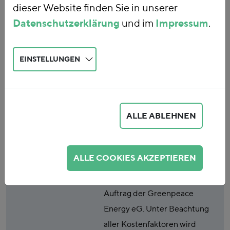
dieser Website finden Sie in unserer
Erneuerbarer
Datenschutzerklärung
und im
Impressum
.
Energien
EINSTELLUNGEN
Publikationsart
Studie
Abstract
Durch den zusätzlichen Ausbau
ALLE ABLEHNEN
von erneuerbaren Energien
werden deutliche
Kostenersparnisse erzielt. Zu
ALLE COOKIES AKZEPTIEREN
diesem Ergebnis kommt eine
Kurzanalyse des FÖS im
Auftrag der Greenpeace
Energy eG. Unter Beachtung
aller Kostenfaktoren wird