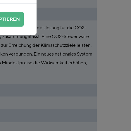
PTIEREN
iner Emissionshandelslösung für die CO2-
ng zusammengefasst. Eine CO2-Steuer wäre
 zur Erreichung der Klimaschutzziele leisten.
ken verbunden. Ein neues nationales System
n Mindestpreise die Wirksamkeit erhöhen,