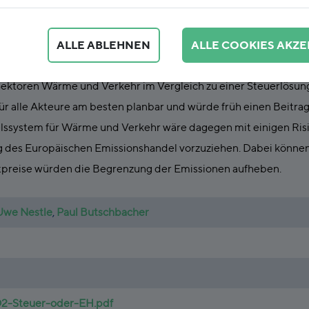
ALLE ABLEHNEN
ALLE COOKIES AKZE
opean Climate Foundation hat das FÖS die Vor- und Nachteile e
Sektoren Wärme und Verkehr im Vergleich zu einer Steuerlösu
für alle Akteure am besten planbar und würde früh einen Beitrag
lssystem für Wärme und Verkehr wäre dagegen mit einigen Risi
ng des Europäischen Emissionshandel vorzuziehen. Dabei könne
tpreise würden die Begrenzung der Emissionen aufheben.
Uwe Nestle
,
Paul Butschbacher
-Steuer-oder-EH.pdf