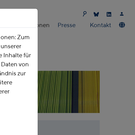
Publikationen
Presse
Kontakt
tionen: Zum
t unserer
 Inhalte für
e Daten von
ndnis zur
itere
erer
onshandel?