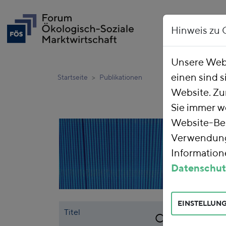
Hinweis zu 
Unsere Webs
einen sind s
Startseite
Publikationen
Website. Zu
Sie immer w
Website-Bes
Verwendung 
Informatione
Datenschut
EINSTELLUN
Titel
CO2-Preis fü