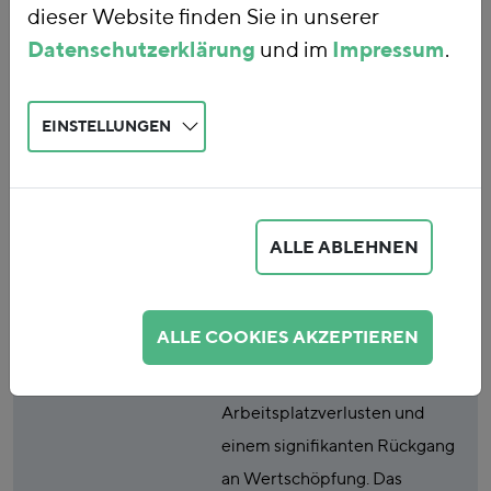
dieser Website finden Sie in unserer
deutsche
Datenschutzerklärung
und im
Impressum
.
Stahlindustrie
EINSTELLUNGEN
Publikationsart
Studie
Abstract
In ihren Gutachten zu den
ALLE ABLEHNEN
Auswirkungen des novellierten
EU-Emissionshandels nach
2020 auf die Stahlindustrie
ALLE COOKIES AKZEPTIEREN
zeichnen Prognos und Ecofys
ein drastisches Bild mit hohen
Arbeitsplatzverlusten und
einem signifikanten Rückgang
an Wertschöpfung. Das