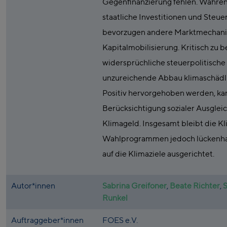
Gegenfinanzierung fehlen. Während
staatliche Investitionen und Steue
bevorzugen andere Marktmechani
Kapitalmobilisierung. Kritisch zu 
widersprüchliche steuerpolitische
unzureichende Abbau klimaschädl
Positiv hervorgehoben werden, k
Berücksichtigung sozialer Ausgle
Klimageld. Insgesamt bleibt die Kl
Wahlprogrammen jedoch lückenhaf
auf die Klimaziele ausgerichtet.
Autor*innen
Sabrina Greifoner
,
Beate Richter
,
S
Runkel
Auftraggeber*innen
FOES e.V.