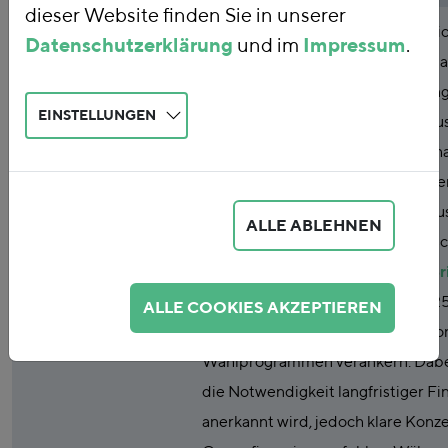
dieser Website finden Sie in unserer
Abstract
Die Bundestagswahl 2025 wird nich
Datenschutzerklärung
und im
Impressum
.
Mehrheiten bestimmen, sondern a
Deutschlands bei der Finanzierung
EINSTELLUNGEN
Transformation des Energie-, Indus
Agrarsektors festlegen. Die Haush
der aktuellen Koalition führten, w
Bundesregierung vor große Heraus
ALLE ABLEHNEN
Unabhängig davon, welche politisc
Regierung finden. Dieser
Policy Br
Parteien zur Bundestagswahl 2025
ALLE COOKIES AKZEPTIEREN
sozial-ökologischen Transformation
Wahlprogrammen verankern. Dabei 
die Notwendigkeit langfristiger F
anerkannt wird, jedoch klare Kon