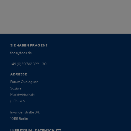
SIE HABEN FRAGEN?
foes@foes.de
+49 (0)30 762 399 1-30
ADRESSE
Forum Ökologisch-
Soziale
Marktwirtschaft
(FÖS) e.V.
Invalidenstraße 34,
10115 Berlin
IMPRESSUM
DATENSCHUTZ