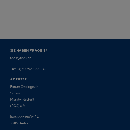
SIE HABEN FRAGEN?
foes@foes.de
+49 (0)30 762 399 1-30
ADRESSE
Forum Ökologisch-
Soziale
Marktwirtschaft
(FÖS) e.V.
Invalidenstraße 34,
10115 Berlin