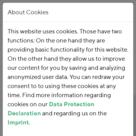
About Cookies
This website uses cookies. Those have two
functions: On the one hand they are
Home
Publications
providing basic functionality for this website.
On the other hand they allow us to improve
our content for you by saving and analyzing
anonymized user data. You can redraw your
consent to to using these cookies at any
time. Find more information regarding
Publicationtitle
cookies on our
Data Protection
Literaturrecherche zu
Declaration
and regarding us on the
Studien, die eine
Imprint
.
Dekarbonisierung der