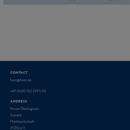
CONTACT
foes@foes.de
+49 (0)30 762 399 1-30
ADDRESS
Forum Ökologisch-
Soziale
Marktwirtschaft
(FÖS) e.V.