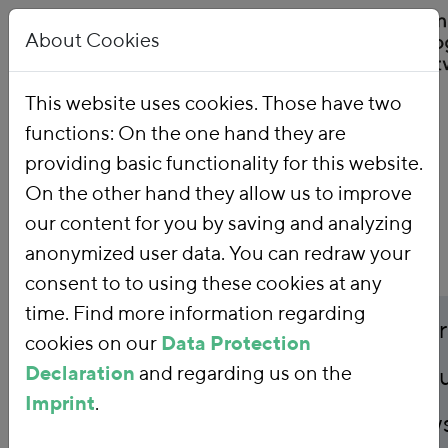
About Cookies
This website uses cookies. Those have two
functions: On the one hand they are
Home
Publications
providing basic functionality for this website.
On the other hand they allow us to improve
our content for you by saving and analyzing
anonymized user data. You can redraw your
consent to to using these cookies at any
time. Find more information regarding
Publicationtitle
Repurposing agricultur
cookies on our
Data Protection
Declaration
and regarding us on the
subsidies: Funding nat
Imprint
.
greening financial flow