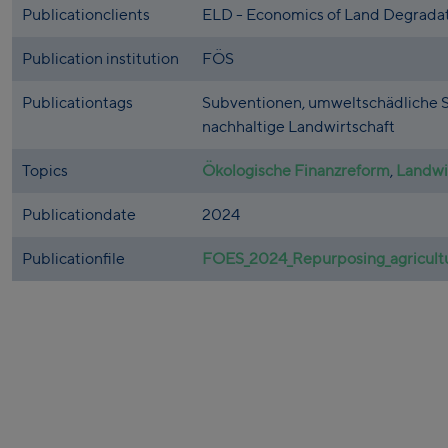
Publicationclients
ELD - Economics of Land Degradati
Publication institution
FÖS
Publicationtags
Subventionen, umweltschädliche 
nachhaltige Landwirtschaft
Topics
Ökologische Finanzreform
,
Landwi
Publicationdate
2024
Publicationfile
FOES_2024_Repurposing_agricultur