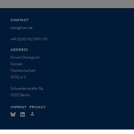
CONTACT
foes@foes.de
+49 (0)30 762 399 1-30
ADDRESS
Forum Ökologisch-
Soziale
Marktwirtschaft
(FÖS) e.V.
Schwedenstraße 15a,
13357 Berlin
IMPRINT
PRIVACY