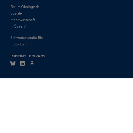
Forum Ökologisch-
Soziale
Marktwirtschaft
(FÖS) e.V.
Schwedenstraße 15a,
13357 Berlin
IMPRINT
PRIVACY