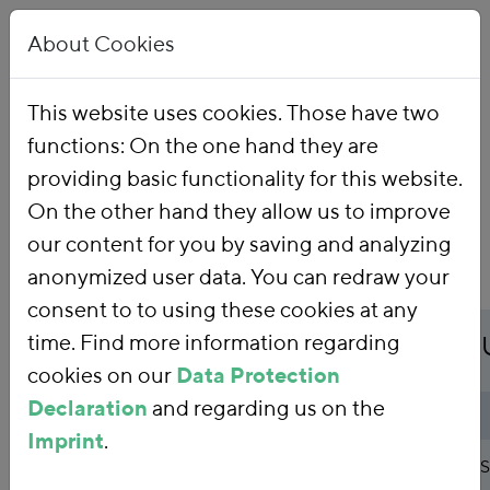
About Cookies
This website uses cookies. Those have two
functions: On the one hand they are
Home
Publications
providing basic functionality for this website.
On the other hand they allow us to improve
our content for you by saving and analyzing
anonymized user data. You can redraw your
consent to to using these cookies at any
Publicationtitle
time. Find more information regarding
Aufkommensneutrale Um
cookies on our
Data Protection
Declaration
and regarding us on the
Publicationtype
Study
Imprint
.
Publicationabstract
Im Auftrag des VDMA hat das FÖS 