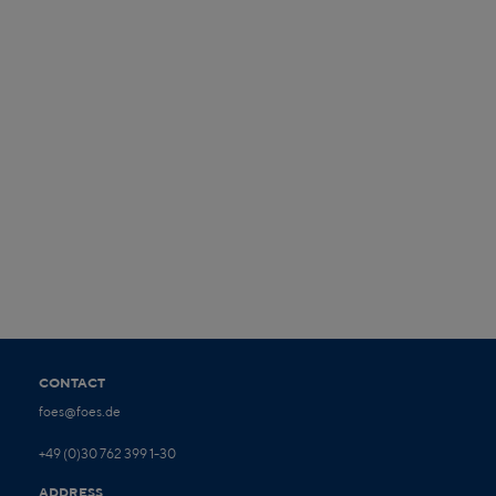
CONTACT
foes@foes.de
+49 (0)30 762 399 1-30
ADDRESS