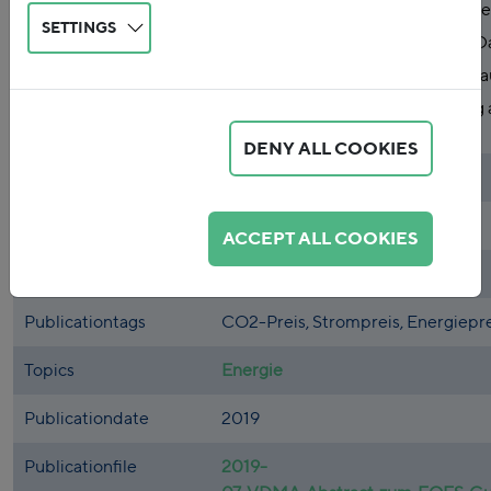
(Reform der Abgaben und Umlagen),
SETTINGS
zwei wesentlichen Schritten vor: 
Reformbedarf es gibt und darauf 
Umgestaltung und Vereinfachung 
DENY ALL COOKIES
Authors
Swantje Fiedler
,
Florian Zerzawy
Publicationclients
VDMA
ACCEPT ALL COOKIES
Publication institution
FÖS
Publicationtags
CO2-Preis, Strompreis, Energiep
Topics
Energie
Publicationdate
2019
Publicationfile
2019-