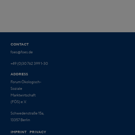
CONTACT
foes@foes.de
+49 (0)30 762 399 1-30
ADDRESS
Forum Ökologisch-
Soziale
Marktwirtschaft
(FÖS) e.V.
Schwedenstraße 15a,
13357 Berlin
IMPRINT
PRIVACY