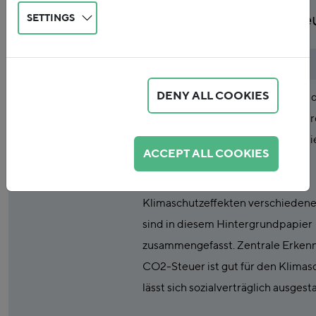
Reform der Energieste
SETTINGS
Publicationtype
Study
Publicationabstract
DENY ALL COOKIES
Das FÖS hat im Auftrag des BMU 
Einführung eines CO2-Preises du
der Energiesteuern untersucht. Di
ACCEPT ALL COOKIES
wichtigsten Ergebnisse zu den
Verteilungswirkungen und
Klimaschutzeffekten verschiedene
sind in diesem Hintergrundpapier
zusammengefasst. Zentrale Erkenn
CO2-Steuer ist gut für den Klimas
lässt sich sozialverträglich ausgesta