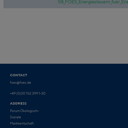
08_FOES_Energiesteuern_fuer_Ener
CONTACT
foes@foes.de
+49 (0)30 762 399 1-30
ADDRESS
Forum Ökologisch-
Soziale
Marktwirtschaft