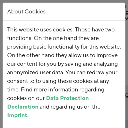
About Cookies
This website uses cookies. Those have two
functions: On the one hand they are
Home
Publications
providing basic functionality for this website.
On the other hand they allow us to improve
our content for you by saving and analyzing
anonymized user data. You can redraw your
consent to to using these cookies at any
time. Find more information regarding
Publicationtitle
Energieeffizienz intelli
cookies on our
Data Protection
Declaration
and regarding us on the
steuern
Imprint
.
Publicationtype
Background paper