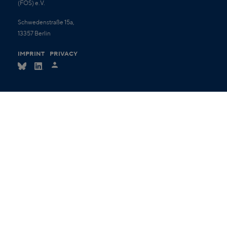
(FÖS) e.V.
Schwedenstraße 15a,
13357 Berlin
IMPRINT
PRIVACY