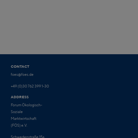
CONTACT
foes@foes.de
+49 (0)30 762 399 1-30
ADDRESS
Forum Ökologisch-
Soziale
Marktwirtschaft
(FÖS) e.V.
Schwedenstraße 15a,