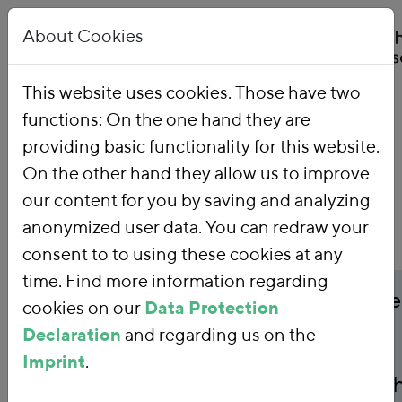
About Cookies
This website uses cookies. Those have two
functions: On the one hand they are
Home
Publications
providing basic functionality for this website.
On the other hand they allow us to improve
our content for you by saving and analyzing
anonymized user data. You can redraw your
consent to to using these cookies at any
time. Find more information regarding
Publicationtitle
Deutschlands Ausgabe
cookies on our
Data Protection
Declaration
and regarding us on the
den Kohleausstieg im
Imprint
.
europäischen Vergleic