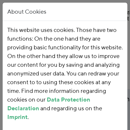
About Cookies
This website uses cookies. Those have two
functions: On the one hand they are
Home
Publications
providing basic functionality for this website.
On the other hand they allow us to improve
our content for you by saving and analyzing
anonymized user data. You can redraw your
consent to to using these cookies at any
time. Find more information regarding
Publicationtitle
Zielgenau und wirksam
cookies on our
Data Protection
Declaration
and regarding us on the
Die sieben Regeln fürs
Imprint
.
Geld ausgeben - Wie