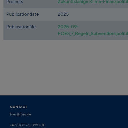
Projects
Zukunftsfähige Klima-Finanzpoliti
Publicationdate
2025
Publicationfile
2025-09-
FOES_7_Regeln_Subventionspoliti
CONTACT
foes@foes.de
+49 (0)30 762 399 1-30