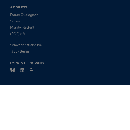
ADDRESS
Forum Ökologisch-
Soziale
Marktwirtschaft
(FÖS) e.V.
Schwedenstraße 15a,
13357 Berlin
IMPRINT
PRIVACY