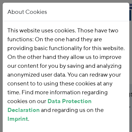
About Cookies
This website uses cookies. Those have two
functions: On the one hand they are
Home
Publications
providing basic functionality for this website.
On the other hand they allow us to improve
our content for you by saving and analyzing
anonymized user data. You can redraw your
consent to to using these cookies at any
Publicationtitle
time. Find more information regarding
Anhang - Die Lenkung
cookies on our
Data Protection
Endenergiepreisen zur
Declaration
and regarding us on the
Imprint
.
Klimaschutzziele