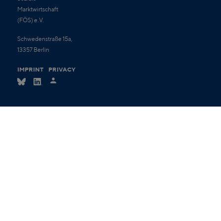
Marktwirtschaft
(FÖS) e.V.
Schwedenstraße 15a,
13357 Berlin
IMPRINT
PRIVACY