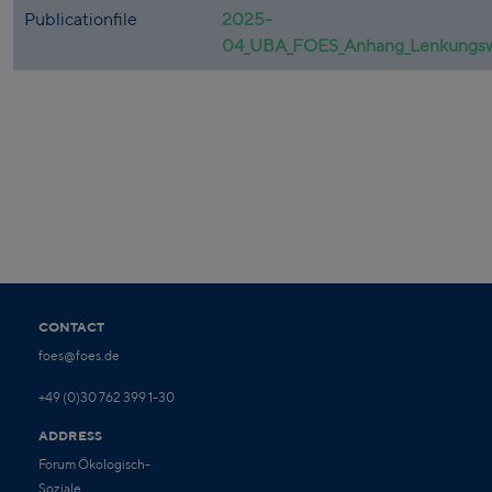
Publicationfile
2025-
04_UBA_FOES_Anhang_Lenkungswi
CONTACT
foes@foes.de
+49 (0)30 762 399 1-30
ADDRESS
Forum Ökologisch-
Soziale