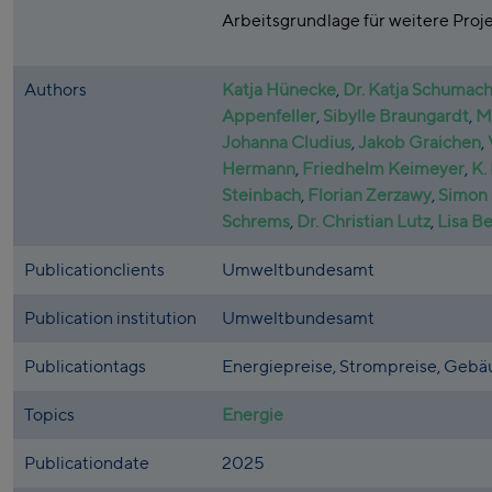
Arbeitsgrundlage für weitere Proj
Authors
Katja Hünecke
,
Dr. Katja Schumac
Appenfeller
,
Sibylle Braungardt
,
M
Johanna Cludius
,
Jakob Graichen
,
Hermann
,
Friedhelm Keimeyer
,
K.
Steinbach
,
Florian Zerzawy
,
Simon
Schrems
,
Dr. Christian Lutz
,
Lisa B
Publicationclients
Umweltbundesamt
Publication institution
Umweltbundesamt
Publicationtags
Energiepreise, Strompreise, Gebäu
Topics
Energie
Publicationdate
2025