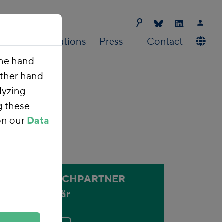
Us
Publications
Press
Contact
one hand
other hand
lyzing
g these
on our
Data
ANSPRECHPARTNER
Holger Bär