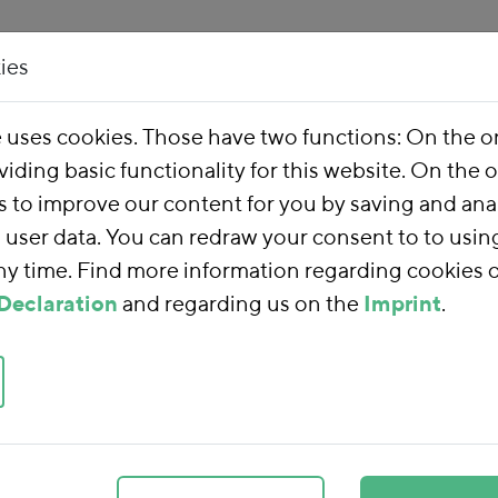
ies
Our Work
About 
e uses cookies. Those have two functions: On the 
viding basic functionality for this website. On the 
ncial Reform
s to improve our content for you by saving and ana
user data. You can redraw your consent to to usin
any time. Find more information regarding cookies 
ancial Reform
Declaration
and regarding us on the
Imprint
.
form
, we are using
 towards a sustainable
ducing subsidies that
 placing our tax