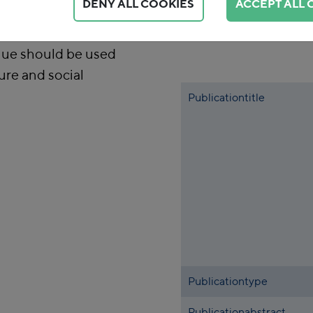
DENY ALL COOKIES
ACCEPT ALL 
king the
rden on the climate
nue should be used
ure and social
Publicationtitle
Publicationtype
Publicationabstract