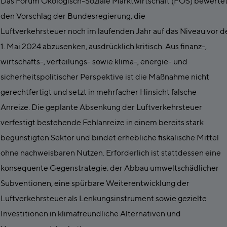
Das Forum Ökologisch-Soziale Marktwirtschaft (FÖS) bewerte
den Vorschlag der Bundesregierung, die
Luftverkehrsteuer noch im laufenden Jahr auf das Niveau vor 
1. Mai 2024 abzusenken, ausdrücklich kritisch. Aus finanz-,
wirtschafts-, verteilungs- sowie klima-, energie- und
sicherheitspolitischer Perspektive ist die Maßnahme nicht
gerechtfertigt und setzt in mehrfacher Hinsicht falsche
Anreize. Die geplante Absenkung der Luftverkehrsteuer
verfestigt bestehende Fehlanreize in einem bereits stark
begünstigten Sektor und bindet erhebliche fiskalische Mittel
ohne nachweisbaren Nutzen. Erforderlich ist stattdessen eine
konsequente Gegenstrategie: der Abbau umweltschädlicher
Subventionen, eine spürbare Weiterentwicklung der
Luftverkehrsteuer als Lenkungsinstrument sowie gezielte
Investitionen in klimafreundliche Alternativen und