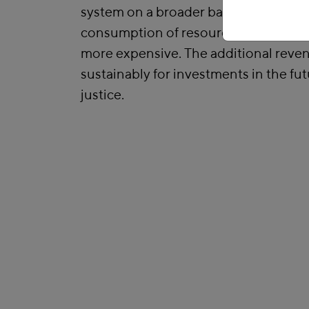
system on a broader basis and by ma
consumption of resources and the bu
more expensive. The additional reve
sustainably for investments in the fut
justice.