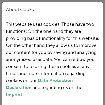
About Cookies
This website uses cookies. Those have two
functions: On the one hand they are
Home
Our Work
Topics
Environmental Financial Reform
providing basic functionality for this website.
On the other hand they allow us to improve
our content for you by saving and analyzing
Environmental
anonymized user data. You can redraw your
consent to to using these cookies at any
Financial Reform
time. Find more information regarding
cookies on our
Data Protection
Declaration
and regarding us on the
With an
environmental financial
Imprint
.
reform
, we are using fiscal policy and