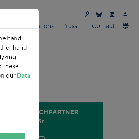
Us
Publications
Press
Contact
one hand
other hand
lyzing
g these
on our
Data
ANSPRECHPARTNER
Holger Bär