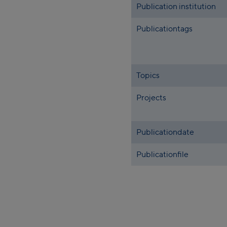
Publication institution
Publicationtags
Topics
Projects
Publicationdate
Publicationfile