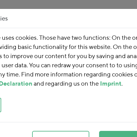
ies
Our Work
About 
e uses cookies. Those have two functions: On the 
viding basic functionality for this website. On the 
ncial Reform
s to improve our content for you by saving and ana
user data. You can redraw your consent to to usin
any time. Find more information regarding cookies 
ancial Reform
Declaration
and regarding us on the
Imprint
.
form
, we are using
 towards a sustainable
ducing subsidies that
 placing our tax