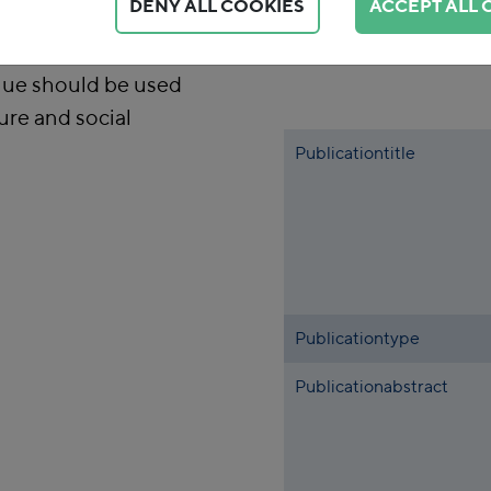
DENY ALL COOKIES
ACCEPT ALL 
king the
rden on the climate
nue should be used
ure and social
Publicationtitle
Publicationtype
Publicationabstract