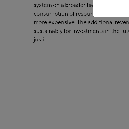
system on a broader basis and by ma
consumption of resources and the bu
more expensive. The additional reve
sustainably for investments in the fut
justice.