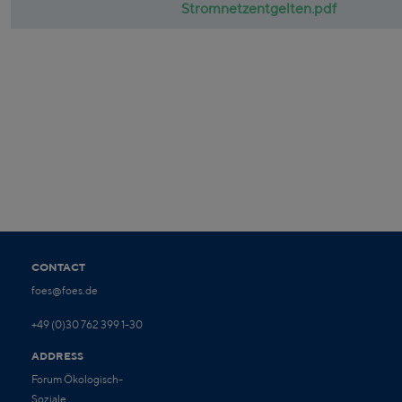
Stromnetzentgelten.pdf
CONTACT
foes@foes.de
+49 (0)30 762 399 1-30
ADDRESS
Forum Ökologisch-
Soziale