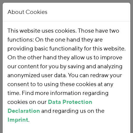
About Cookies
This website uses cookies. Those have two
functions: On the one hand they are
Home
Our Work
Topics
Environmental Financial Reform
providing basic functionality for this website.
On the other hand they allow us to improve
our content for you by saving and analyzing
Environmental
anonymized user data. You can redraw your
consent to to using these cookies at any
Financial Reform
time. Find more information regarding
cookies on our
Data Protection
Declaration
and regarding us on the
With an
environmental financial
Imprint
.
reform
, we are using fiscal policy and