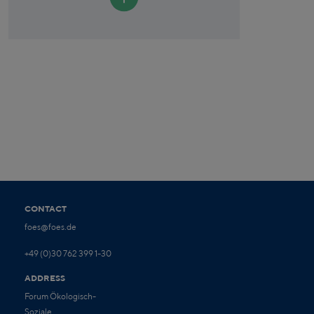
CONTACT
foes@foes.de
+49 (0)30 762 399 1-30
ADDRESS
Forum Ökologisch-
Soziale