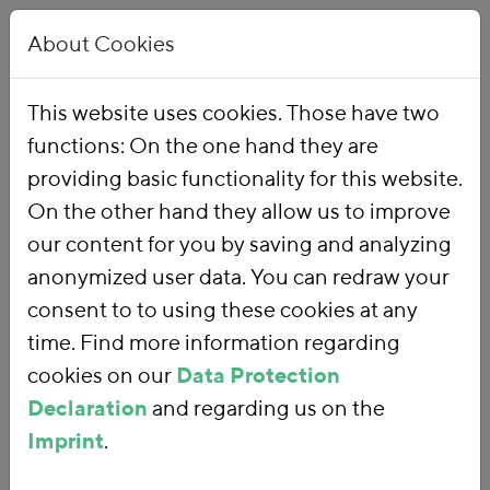
About Cookies
This website uses cookies. Those have two
functions: On the one hand they are
Home
Our Work
Topics
Environmental Financial Reform
providing basic functionality for this website.
On the other hand they allow us to improve
our content for you by saving and analyzing
Environmental
anonymized user data. You can redraw your
consent to to using these cookies at any
Financial Reform
time. Find more information regarding
cookies on our
Data Protection
Declaration
and regarding us on the
With an
environmental financial
Imprint
.
reform
, we are using fiscal policy and