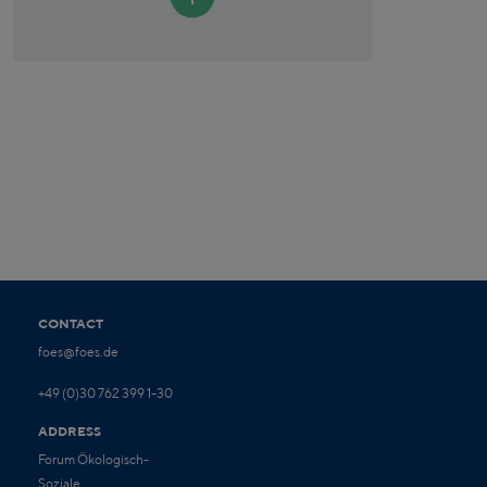
CONTACT
foes@foes.de
+49 (0)30 762 399 1-30
ADDRESS
Forum Ökologisch-
Soziale