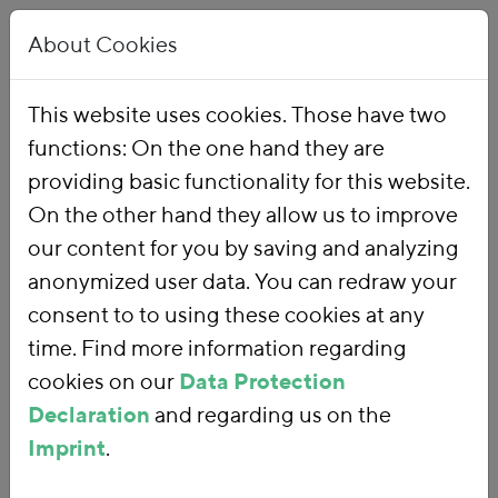
About Cookies
This website uses cookies. Those have two
functions: On the one hand they are
Home
Our Work
Topics
Environmental Financial Reform
providing basic functionality for this website.
On the other hand they allow us to improve
our content for you by saving and analyzing
Environmental
anonymized user data. You can redraw your
consent to to using these cookies at any
Financial Reform
time. Find more information regarding
cookies on our
Data Protection
Declaration
and regarding us on the
With an
environmental financial
Imprint
.
reform
, we are using fiscal policy and