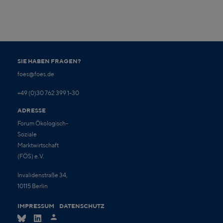
SIE HABEN FRAGEN?
foes@foes.de
+49 (0)30 762 399 1-30
ADRESSE
Forum Ökologisch-
Soziale
Marktwirtschaft
(FÖS) e.V.
Invalidenstraße 34,
10115 Berlin
IMPRESSUM
DATENSCHUTZ