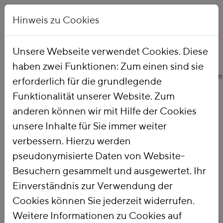
Hinweis zu Cookies
Unsere Webseite verwendet Cookies. Diese
haben zwei Funktionen: Zum einen sind sie
Startseite
Unsere Arbeit
Themen
Ökologische Finanzreform
erforderlich für die grundlegende
Funktionalität unserer Website. Zum
anderen können wir mit Hilfe der Cookies
Ökologische
unsere Inhalte für Sie immer weiter
verbessern. Hierzu werden
Finanzreform
pseudonymisierte Daten von Website-
Besuchern gesammelt und ausgewertet. Ihr
Einverständnis zur Verwendung der
Mit einer
Ökologischen
Cookies können Sie jederzeit widerrufen.
Finanzreform
nutzen wir die Steuer-
Weitere Informationen zu Cookies auf