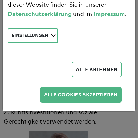
und Abgabenpolitik zum Umsteuern
dieser Website finden Sie in unserer
auf eine zukunftsfähige und
Datenschutzerklärung
und im
Impressum
.
gerechte Wirtschaft und
Gesellschaft — indem wir
EINSTELLUNGEN
Subventionen abbauen, die Umwelt
und Gesellschaft Schaden zufügen,
indem wir unser Steuersystem auf
eine breitere Basis stellen sowie
ALLE ABLEHNEN
Ressourcenverbrauch und
Klimabelastung teurer werden
lassen. Das zusätzliche Aufkommen
ALLE COOKIES AKZEPTIEREN
sollte nachhaltig für
Zukunftsinvestitionen und soziale
Gerechtigkeit verwendet werden.