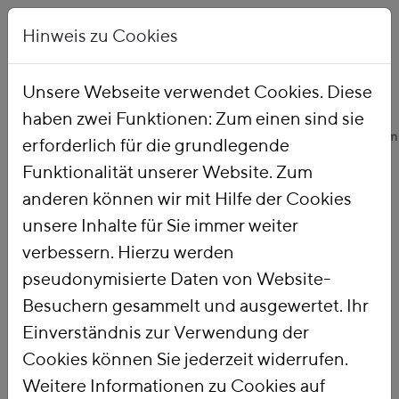
Hinweis zu Cookies
Unsere Webseite verwendet Cookies. Diese
haben zwei Funktionen: Zum einen sind sie
Startseite
Unsere Arbeit
Themen
Ökologische Finanzreform
erforderlich für die grundlegende
Funktionalität unserer Website. Zum
anderen können wir mit Hilfe der Cookies
Ökologische
unsere Inhalte für Sie immer weiter
verbessern. Hierzu werden
Finanzreform
pseudonymisierte Daten von Website-
Besuchern gesammelt und ausgewertet. Ihr
Einverständnis zur Verwendung der
Mit einer
Ökologischen
Cookies können Sie jederzeit widerrufen.
Finanzreform
nutzen wir die Steuer-
Weitere Informationen zu Cookies auf