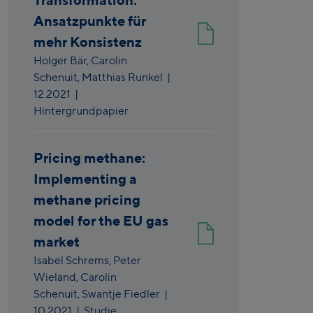
Ansatzpunkte für
mehr Konsistenz
Holger Bär,
Carolin
Schenuit,
Matthias Runkel
|
12.2021
|
Hintergrundpapier
Pricing methane:
Implementing a
methane pricing
model for the EU gas
market
Isabel Schrems,
Peter
Wieland,
Carolin
Schenuit,
Swantje Fiedler
|
10.2021
| Studie