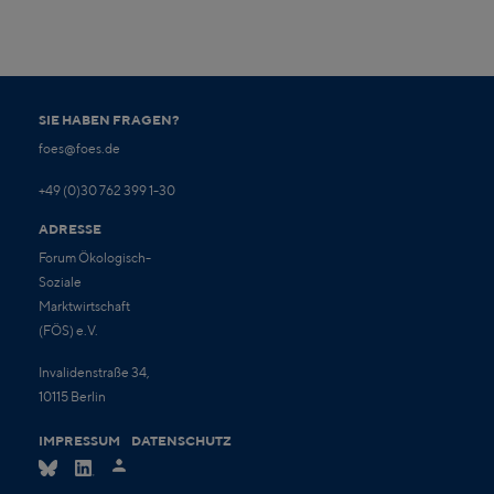
SIE HABEN FRAGEN?
foes@foes.de
+49 (0)30 762 399 1-30
ADRESSE
Forum Ökologisch-
Soziale
Marktwirtschaft
(FÖS) e.V.
Invalidenstraße 34,
10115 Berlin
IMPRESSUM
DATENSCHUTZ