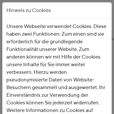
Hinweis zu Cookies
Unsere Webseite verwendet Cookies. Diese
haben zwei Funktionen: Zum einen sind sie
Startseite
Unsere Arbeit
Themen
Ökologische Finanzreform
erforderlich für die grundlegende
Funktionalität unserer Website. Zum
anderen können wir mit Hilfe der Cookies
Ökologische
unsere Inhalte für Sie immer weiter
verbessern. Hierzu werden
Finanzreform
pseudonymisierte Daten von Website-
Besuchern gesammelt und ausgewertet. Ihr
Einverständnis zur Verwendung der
Mit einer
Ökologischen
Cookies können Sie jederzeit widerrufen.
Finanzreform
nutzen wir die Steuer-
Weitere Informationen zu Cookies auf