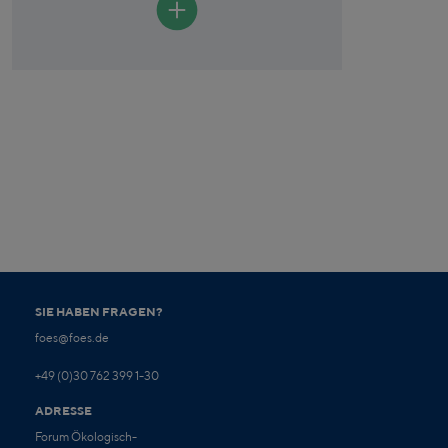
SIE HABEN FRAGEN?
foes@foes.de
+49 (0)30 762 399 1-30
ADRESSE
Forum Ökologisch-