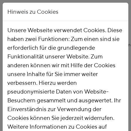
Hinweis zu Cookies
Unsere Webseite verwendet Cookies. Diese
haben zwei Funktionen: Zum einen sind sie
Startseite
Unsere Arbeit
Themen
Ökologische Finanzreform
erforderlich für die grundlegende
Funktionalität unserer Website. Zum
anderen können wir mit Hilfe der Cookies
Ökologische
unsere Inhalte für Sie immer weiter
verbessern. Hierzu werden
Finanzreform
pseudonymisierte Daten von Website-
Besuchern gesammelt und ausgewertet. Ihr
Einverständnis zur Verwendung der
Mit einer
Ökologischen
Cookies können Sie jederzeit widerrufen.
Finanzreform
nutzen wir die Steuer-
Weitere Informationen zu Cookies auf