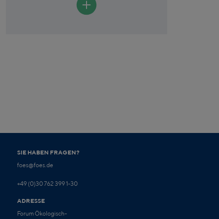
SIE HABEN FRAGEN?
foes@foes.de
+49 (0)30 762 399 1-30
ADRESSE
Forum Ökologisch-