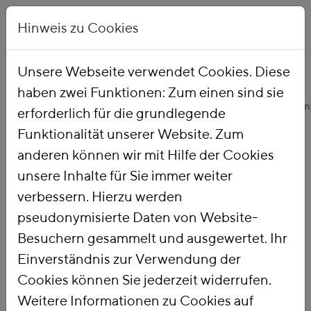
Hinweis zu Cookies
Unsere Webseite verwendet Cookies. Diese
haben zwei Funktionen: Zum einen sind sie
Startseite
Unsere Arbeit
Themen
Ökologische Finanzreform
erforderlich für die grundlegende
Funktionalität unserer Website. Zum
anderen können wir mit Hilfe der Cookies
Ökologische
unsere Inhalte für Sie immer weiter
verbessern. Hierzu werden
Finanzreform
pseudonymisierte Daten von Website-
Besuchern gesammelt und ausgewertet. Ihr
Einverständnis zur Verwendung der
Mit einer
Ökologischen
Cookies können Sie jederzeit widerrufen.
Finanzreform
nutzen wir die Steuer-
Weitere Informationen zu Cookies auf