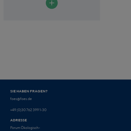
SIE HABEN FRAGEN?
foes@foes.de
+49 (0)30 762 399 1-30
ADRESSE
Forum Ökologisch-