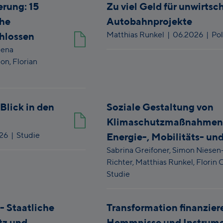
rung: 15
Zu viel Geld für unwirtsc
che
Autobahnprojekte
Matthias Runkel
|
06.2026
| Pol
hlossen
lena
non,
Florian
Blick in den
Soziale Gestaltung von
Klimaschutzmaßnahmen 
026
| Studie
Energie-, Mobilitäts- u
Sabrina Greifoner,
Simon Niese
Richter,
Matthias Runkel,
Florin 
Studie
- Staatliche
Transformation finanzier
tz und
Hemmnisse und Instrum