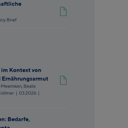
haftliche
icy Brief
im Kontext von
nd Ernährungsarmut
n-Meemken,
Beate
Collmer
|
03.2026
|
en: Bedarfe,
ente