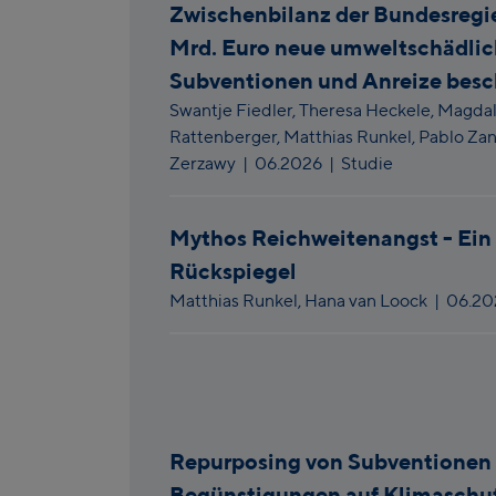
Zwischenbilanz der Bundesregie
Mrd. Euro neue umweltschädli
Subventionen und Anreize besc
Swantje Fiedler,
Theresa Heckele,
Magda
Rattenberger,
Matthias Runkel,
Pablo Za
Zerzawy
|
06.2026
| Studie
Mythos Reichweitenangst - Ein 
Rückspiegel
Matthias Runkel,
Hana van Loock
|
06.2
Repurposing von Subventionen 
Begünstigungen auf Klimaschu