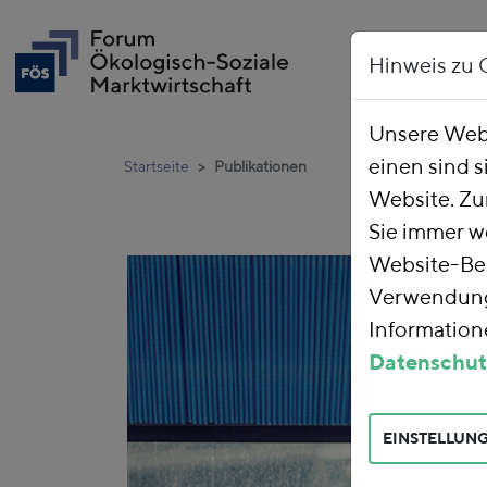
Hinweis zu 
Unsere Webs
einen sind s
Startseite
Publikationen
Website. Zu
Sie immer w
Website-Bes
Verwendung 
Informatione
Datenschut
EINSTELLUN