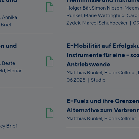
Holger Bär,
Simon Niesen-Meem
Runkel,
Marie Wettingfeld,
Carol
,
Annika
Zydek,
Marcel Schuhbecker
|
09
 Brief
en und
E-Mobilität auf Erfolgsk
Instrumente für eine - so
,
Beate
Antriebswende
ld,
Florian
Matthias Runkel,
Florin Collmer,
06.2025
| Studie
E-Fuels und ihre Grenzen
Alternative zum Verbren
Matthias Runkel,
Florin Collmer
icy Brief