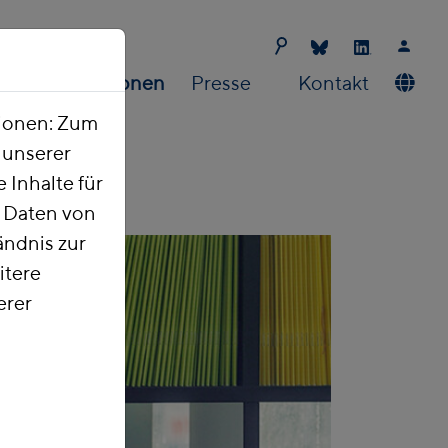
Publikationen
Presse
Kontakt
tionen: Zum
t unserer
 Inhalte für
e Daten von
ndnis zur
itere
erer