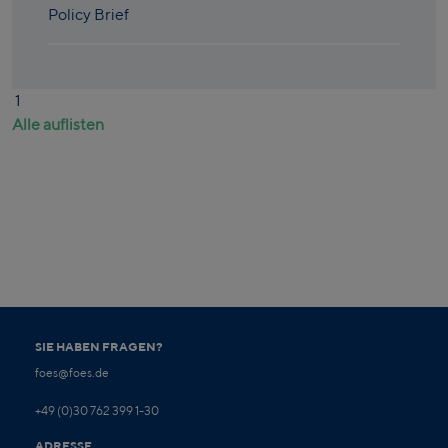
Policy Brief
1
Alle auflisten
SIE HABEN FRAGEN?
foes@foes.de
+49 (0)30 762 399 1-30
ADRESSE