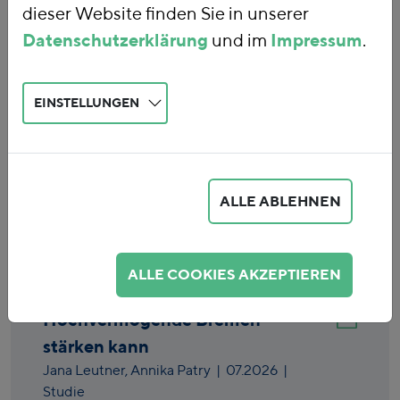
dieser Website finden Sie in unserer
Datenschutzerklärung
und im
Impressum
.
EINSTELLUNGEN
Eingabe löschen
ALLE ABLEHNEN
Bremen – Finanzen auf sichere
Beine stellen. Wie eine
ALLE COOKIES AKZEPTIEREN
Vermögensteuer für
Hochvermögende Bremen
stärken kann
Jana Leutner,
Annika Patry
|
07.2026
|
Studie