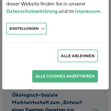
dieser Website finden Sie in unserer
Datenschutzerklärung
und im
Impressum
.
EINSTELLUNGEN
Eingabe löschen
ALLE ABLEHNEN
Publikationen
ALLE COOKIES AKZEPTIEREN
Stellungnahme des Forums
Ökologisch-Soziale
Marktwirtschaft zum „Entwurf
eines Zweiten Gesetzes zur