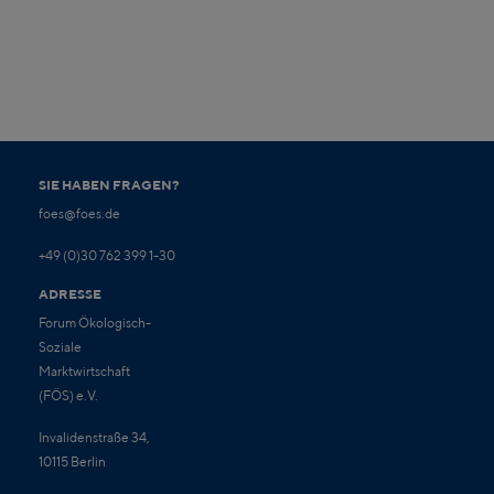
SIE HABEN FRAGEN?
foes@foes.de
+49 (0)30 762 399 1-30
ADRESSE
Forum Ökologisch-
Soziale
Marktwirtschaft
(FÖS) e.V.
Invalidenstraße 34,
10115 Berlin