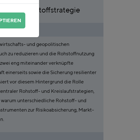
liente Rohstoffstrategie
PTIEREN
wirtschafts- und geopolitischen
auch zu reduzieren und die Rohstoffnutzung
h zwei eng miteinander verknüpfte
 einerseits sowie die Sicherung resilienter
siert vor diesem Hintergrund die Rolle
entraler Rohstoff- und Kreislaufstrategien,
, warum unterschiedliche Rohstoff- und
nstrumenten zur Risikoabsicherung, Markt-
n.