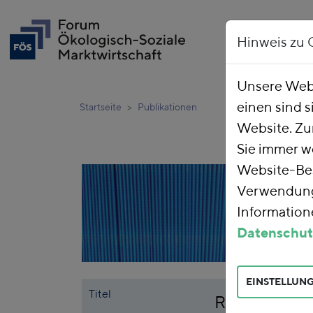
Hinweis zu 
Unsere Webs
einen sind s
Startseite
Publikationen
Website. Zu
Sie immer w
Website-Bes
Verwendung 
Informatione
Datenschut
EINSTELLUN
Titel
Rohstoffpoli