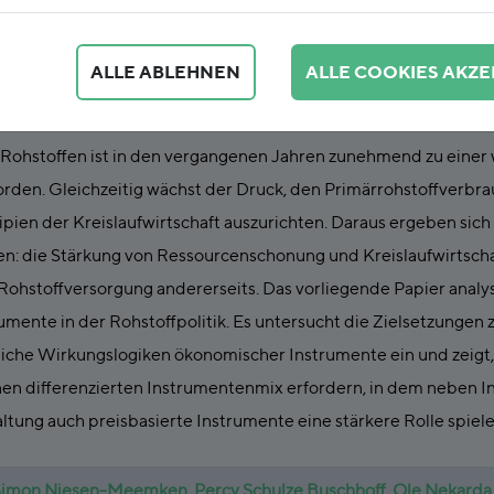
Instrumente für eine nachhaltige und resi
ALLE ABLEHNEN
ALLE COOKIES AKZE
Rohstoffen ist in den vergangenen Jahren zunehmend zu einer 
rden. Gleichzeitig wächst der Druck, den Primärrohstoffverbr
zipien der Kreislaufwirtschaft auszurichten. Daraus ergeben sic
: die Stärkung von Ressourcenschonung und Kreislaufwirtschaft
r Rohstoffversorgung andererseits. Das vorliegende Papier analy
mente in der Rohstoffpolitik. Es untersucht die Zielsetzungen z
liche Wirkungslogiken ökonomischer Instrumente ein und zeigt
en differenzierten Instrumentenmix erfordern, in dem neben I
tung auch preisbasierte Instrumente eine stärkere Rolle spiele
Simon Niesen-Meemken
,
Percy Schulze Buschhoff
,
Ole Nekarda