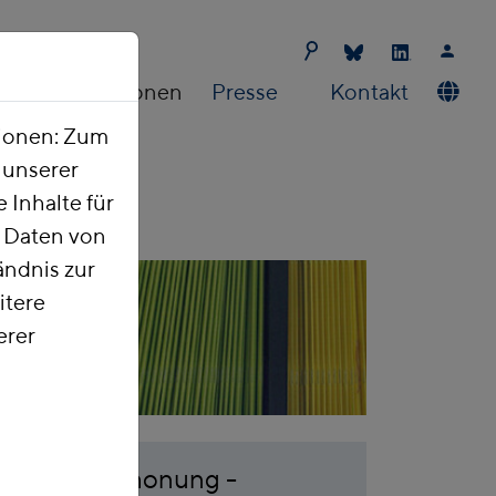
Publikationen
Presse
Kontakt
tionen: Zum
t unserer
 Inhalte für
e Daten von
ndnis zur
itere
erer
essourcenschonung -