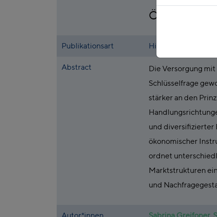
Ökonomische 
Publikationsart
Hintergrundpapier
Abstract
Die Versorgung mit 
Schlüsselfrage gewo
stärker an den Prin
Handlungsrichtungen
und diversifizierte
ökonomischer Instru
ordnet unterschied
Marktstrukturen ein
und Nachfragegestal
Autor*innen
Sabrina Greifoner
,