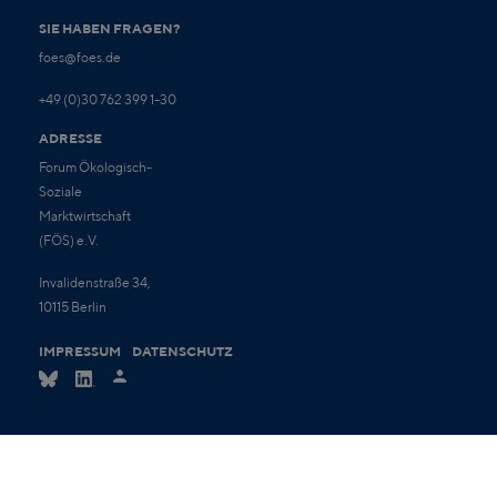
SIE HABEN FRAGEN?
foes@foes.de
+49 (0)30 762 399 1-30
ADRESSE
Forum Ökologisch-
Soziale
Marktwirtschaft
(FÖS) e.V.
Invalidenstraße 34,
10115 Berlin
IMPRESSUM
DATENSCHUTZ