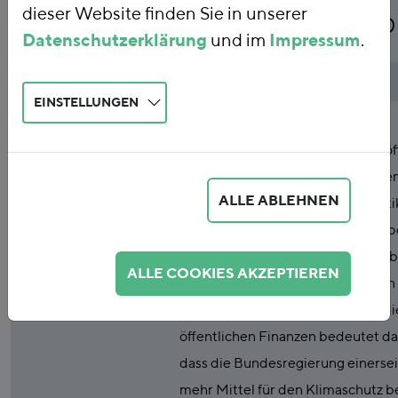
dieser Website finden Sie in unserer
Klimaschutzziele 2030
Datenschutzerklärung
und im
Impressum
.
Publikationsart
Studie
EINSTELLUNGEN
Abstract
Die Erreichung der deutschen
Klimaschutzziele 2030 benötigt öf
und private Investitionen in groß
ALLE ABLEHNEN
Ausmaß. Bisher ist die Finanzpoliti
inkonsistent mit Zielen der Klimap
insbesondere klimaschädliche Su
ALLE COOKIES AKZEPTIEREN
konterkarieren die Effektivität von
Klimaschutzpolitik. Mit Blick auf di
öffentlichen Finanzen bedeutet da
dass die Bundesregierung einersei
mehr Mittel für den Klimaschutz ber