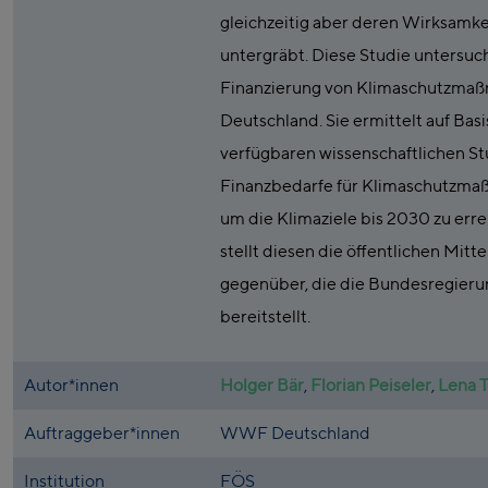
gleichzeitig aber deren Wirksamke
untergräbt. Diese Studie untersuch
Finanzierung von Klimaschutzmaß
Deutschland. Sie ermittelt auf Basi
verfügbaren wissenschaftlichen S
Finanzbedarfe für Klimaschutzma
um die Klimaziele bis 2030 zu err
stellt diesen die öffentlichen Mitte
gegenüber, die die Bundesregieru
bereitstellt.
Autor*innen
Holger Bär
,
Florian Peiseler
,
Lena 
Auftraggeber*innen
WWF Deutschland
Institution
FÖS