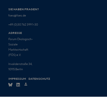
SIE HABEN FRAGEN?
foes@foes.de
+49 (0)30 762 399 1-30
ADRESSE
Forum Ökologisch-
Soziale
Marktwirtschaft
(FÖS) e.V.
Invalidenstraße 34,
10115 Berlin
IMPRESSUM
DATENSCHUTZ