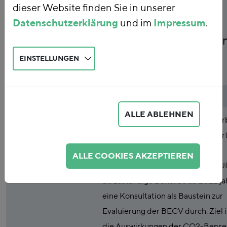
dieser Website finden Sie in unserer
– Bericht zum BECV-
Datenschutzerklärung
und im
Impressum
.
Konsultationsverfahre
EINSTELLUNGEN
2023
Publikationsart
Studie
ALLE ABLEHNEN
Abstract
Gemäß § 26 Abs. 2 der BEHG-Car
Leakage-Verordnung (BECV) führt
Deutsche Emissionshandelsstelle
ALLE COOKIES AKZEPTIEREN
(DEHSt) im Umweltbundesamt (⁠UB
als zuständige Behörde ab 2022 jä
eine Konsultation als Baustein zur
Evaluierung der BECV durch. Ziel is
die Auswirkungen der ⁠CO2⁠-Bepre