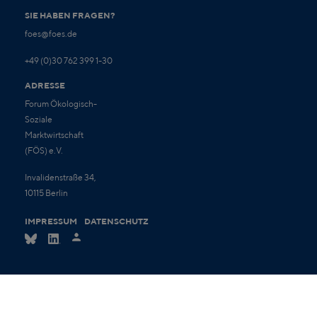
SIE HABEN FRAGEN?
foes@foes.de
+49 (0)30 762 399 1-30
ADRESSE
Forum Ökologisch-
Soziale
Marktwirtschaft
(FÖS) e.V.
Invalidenstraße 34,
10115 Berlin
IMPRESSUM
DATENSCHUTZ