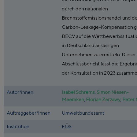
durch den nationalen
Brennstoffemissionshandel und d
Carbon-Leakage-Kompensation 
BECV auf die Wettbewerbssituati
in Deutschland ansässigen
Unternehmen zu ermitteln. Dieser
Abschlussbericht fasst die Ergebn
der Konsultation in 2023 zusamme
Autor*innen
Isabel Schrems
,
Simon Niesen-
Meemken
,
Florian Zerzawy
,
Peter 
Auftraggeber*innen
Umweltbundesamt
Institution
FÖS