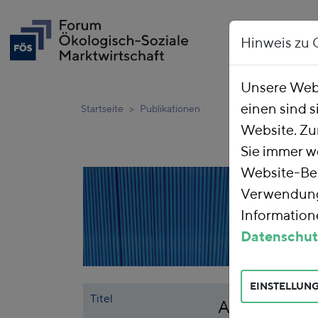
Hinweis zu 
Unsere Webs
einen sind s
Startseite
Publikationen
Website. Zu
Sie immer w
Website-Bes
Verwendung 
Informatione
Datenschut
EINSTELLUN
Titel
Abschlussber