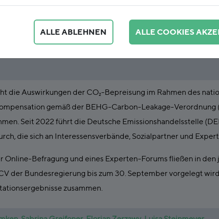
m BECV-Konsultationsverfahren 2024 - Erg
ALLE ABLEHNEN
ALLE COOKIES AKZE
sverfahrens gemäß § 26 Abs. 2 BECV
cht die Auswirkungen der CO₂-Bepreisung im Rahmen des natio
mpensation gemäß der BEHG-Carbon-Leakage-Verordnung (B
men. Seit 2022 führt die Deutsche Emissionshandelsstelle (D
urch, die sich an Interessensverbände, Sozialpartner und Expert
r Online-Befragung und eines Experten-Forums fließen in den jäh
CV der Bundesregierung bis zum 30. September vorgelegt wird.
ltationsergebnisse zusammen.
emken
,
Sabrina Greifoner
,
Florian Zerzawy
,
Luisa Steinmeyer