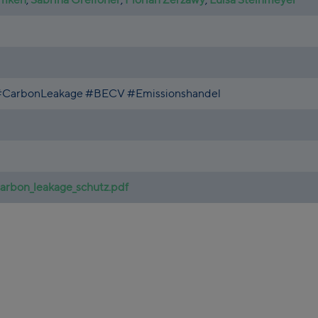
CarbonLeakage #BECV #Emissionshandel
arbon_leakage_schutz.pdf