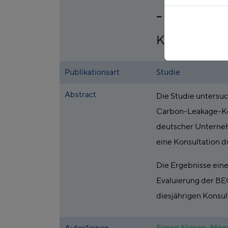
– Bericht zu
Konsultation
Publikationsart
Studie
Abstract
Die Studie untersu
Carbon-Leakage-Ko
deutscher Unterneh
eine Konsultation d
Die Ergebnisse eine
Evaluierung der BE
diesjährigen Konsu
Autor*innen
Simon Niesen-Me