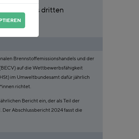
ebnisse des dritten
PTIEREN
nalen Brennstoffemissionshandels und der
ECV) auf die Wettbewerbsfähigkeit
EHSt) im Umweltbundesamt dafür jährlich
*innen richtet.
rlichen Bericht ein, der als Teil der
 Der Abschlussbericht 2024 fasst die