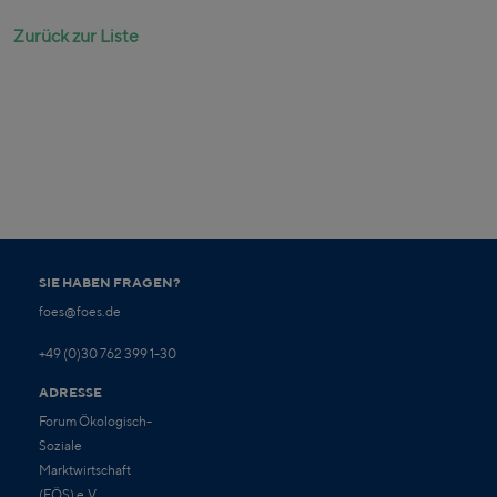
Zurück zur Liste
SIE HABEN FRAGEN?
foes@foes.de
+49 (0)30 762 399 1-30
ADRESSE
Forum Ökologisch-
Soziale
Marktwirtschaft
(FÖS) e.V.