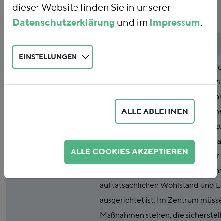
dieser Website finden Sie in unserer
Wachstumszwängen
Datenschutzerklärung
und im
Impressum
.
Publikationsart
Studie
EINSTELLUNGEN
Abstract
In diesem aktuellen FÖS-Diskussi
werden politische Ansatzpunkte z
Überwindung von Wachstumszwä
ALLE ABLEHNEN
aufgezeigt. Durch staatliche Rah
muss die soziale Marktwirtschaft z
ökologisch-sozialen Marktwirtscha
ALLE COOKIES AKZEPTIEREN
entwickelt werden, die nicht mehr i
auf quantitatives Wirtschaftswac
auf tatsächlichen Wohlstand und 
ausgerichtet ist. Im Zentrum müss
Maßnahmen stehen, die sicherstell